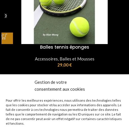
Balles tennis éponges
Accessoires
,
Balles et Mousses
29,00
€
Gestion de votre
consentement aux cookies
Pour offrir les meilleures expériences, nous utilisons des technologies telles
que les cookies pour stocker et/ou accéder aux informations des appareils. Le
fait de consentir à ces technologies nous permettra de traiter des données
Boutique en ligne de magie 🐇
telles que le comportement de navigation ou les ID uniques sur ce site. Le fait
de ne pas consentir peut avoir un effet négatif sur certaines caractéristiques
Réception à notre magasin de Plélo en Bretagne, uniquement sur
et fonctions.
rendez-vous.