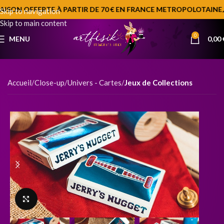
AISON OFFERTE À PARTIR DE 70 € EN FRANCE METROPOLOTAINE
🪄
Skip to navigation
Skip to main content
0
MENU
0,00
Accueil
Close-up
Univers - Cartes
Jeux de Collections
Click to enlarge