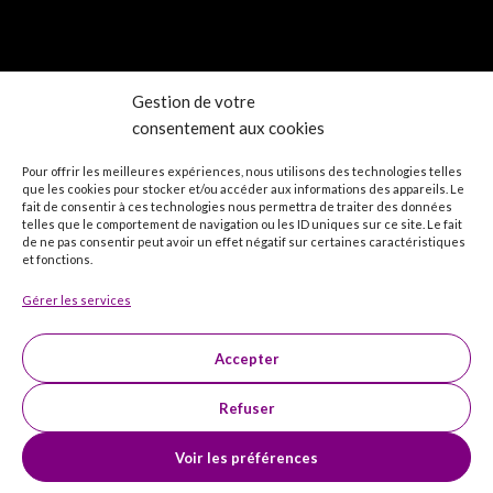
Gestion de votre
consentement aux cookies
Pour offrir les meilleures expériences, nous utilisons des technologies telles
que les cookies pour stocker et/ou accéder aux informations des appareils. Le
fait de consentir à ces technologies nous permettra de traiter des données
Boutique en ligne de magie 🐇
telles que le comportement de navigation ou les ID uniques sur ce site. Le fait
de ne pas consentir peut avoir un effet négatif sur certaines caractéristiques
Réception à notre magasin de Plélo en Bretagne, uniquement sur
et fonctions.
rendez-vous.
Gérer les services
Tél. : 06 48 16 62 02
Accepter
Blog
Refuser
Liens utiles
Voir les préférences
Artfisik
- Tous droits réservés -
Politique de confidentialité
0