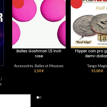
ch
Flipper coin pro gravity-
demi-dollars
Techno-pièces 
sses
Tango Magic
55,00
€
DIVERSES EDITIONS
stock
15,00
€