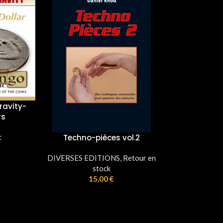
Pièce crochetée
Tango Magic
vol.2
16,00
€
,
Retour en