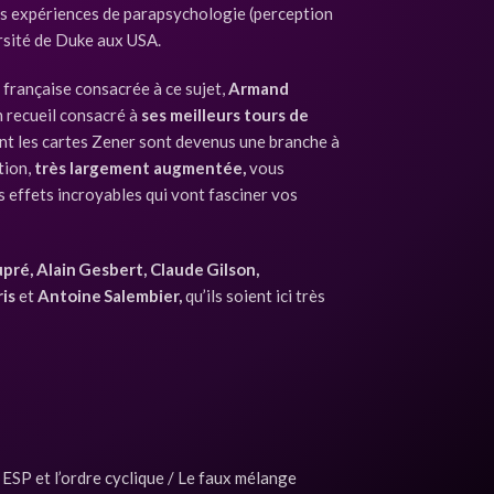
s expériences de parapsychologie (perception
ersité de Duke aux USA.
française consacrée à ce sujet,
Armand
un recueil consacré à
ses meilleurs tours de
isant les cartes Zener sont devenus une branche à
tion,
très largement augmentée,
vous
s effets incroyables qui vont fasciner vos
upré, Alain Gesbert, Claude Gilson,
ris
et
Antoine Salembier,
qu’ils soient ici très
 ESP et l’ordre cyclique / Le faux mélange