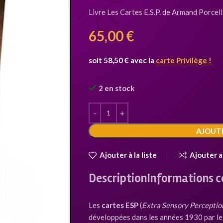
Livre Les Cartes E.S.P. de Armand Porcell
65,00
€
soit 58,50 € avec la
carte Privilège !
2 en stock
AJOUTE
Ajouter à la liste
Ajouter 
Description
Informations 
Les
cartes ESP
(
Extra Sensory Perceptio
développées dans les années 1930 par le 