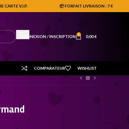
 V.I.P.
📦 FORFAIT LIVRAISON : 7 €
0
CONNEXION / INSCRIPTION
0,00
€
COMPARATEUR
WISHLIST
Armand