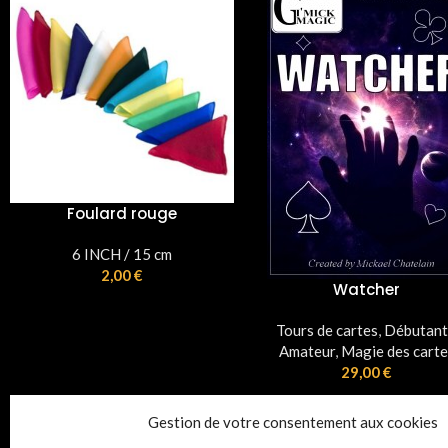
Balles Goshman 1,5 in
rose
Accessoires
,
Balles et Mou
Watcher
1,50
€
Tours de cartes
,
Débutant /
Amateur
,
Magie des cartes
29,00
€
Gestion de votre consentement aux cookies