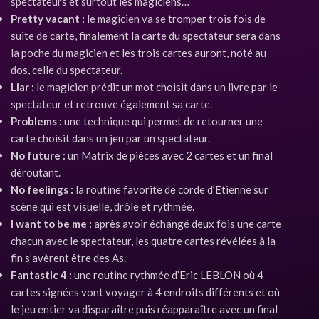
spectateurs et surtout les magiciens…
Pretty vacant :
le magicien va se tromper trois fois de
suite de carte, finalement la carte du spectateur sera dans
la poche du magicien et les trois cartes auront, noté au
dos, celle du spectateur.
Liar :
le magicien prédit un mot choisit dans un livre par le
spectateur et retrouve également sa carte.
Problems :
une technique qui permet de retourner une
carte choisit dans un jeu par un spectateur.
No future :
un Matrix de pièces avec 2 cartes et un final
déroutant.
No feelings :
la routine favorite de corde d’Etienne sur
scène qui est visuelle, drôle et rythmée.
I want to be me :
après avoir échangé deux fois une carte
chacun avec le spectateur, les quatre cartes révélées à la
fin s’avèrent être des As.
Fantastic 4 :
une routine rythmée d’Eric LEBLON où 4
cartes signées vont voyager à 4 endroits différents et où
le jeu entier va disparaître puis réapparaître avec un final