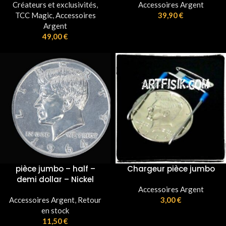
Créateurs et exclusivités
,
Accessoires Argent
TCC Magic
,
Accessoires
39,90
€
Argent
49,00
€
pièce jumbo – half –
Chargeur pièce jumbo
demi dollar – Nickel
Accessoires Argent
Accessoires Argent
,
Retour
3,00
€
en stock
11,50
€