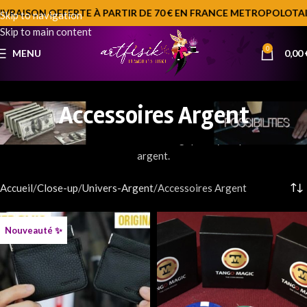
IVRAISON OFFERTE À PARTIR DE 70 € EN FRANCE METROPOLOTAI
Skip to navigation
Skip to main content
0
MENU
0,00
Accessoires Argent
Retrouvez ici tous les accessoires magiques ayant pour thème l’
argent.
Accueil
Close-up
Univers-Argent
Accessoires Argent
Nouveauté ✨